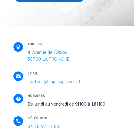
ADRESSE

4, Avenue de l’Obiou
38700 LA TRONCHE
EMAIL

contact@capesup-paces.fr
HORAIRES

Du lundi au vendredi de
9H00 à 18H00
TÉLÉPHONE

04 56 52 52 60